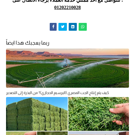
للتواصل مع أحد ممثلي خدمة العملاء برجاء الاتصال على :
01202210028
ربما يعجبك هذا ايضاً
كيف يتم إنتاج الجت المصري (البرسيم الحجازي)؟ من البذرة إلى التصدير